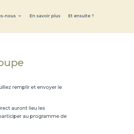
s-nous
En savoir plus
Et ensuite ?
oupe
llez remplir et envoyer le
ect auront lieu les
e participer au programme de