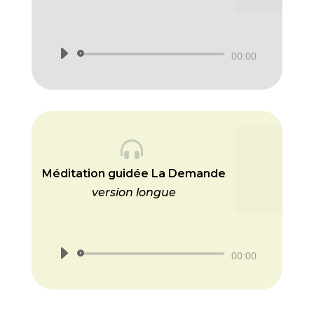
Lecteur
00:00
audio

Méditation guidée La Demande
version longue
Lecteur
00:00
audio